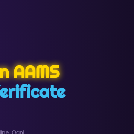
n AAMS
erificate
line. Ogni