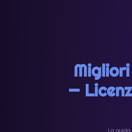
Miglior
— Licenz
La guida 