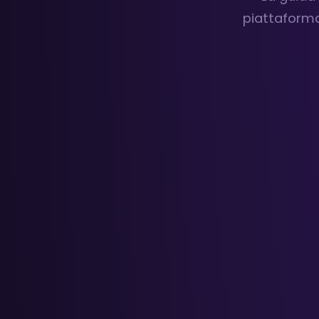
piattaforma 