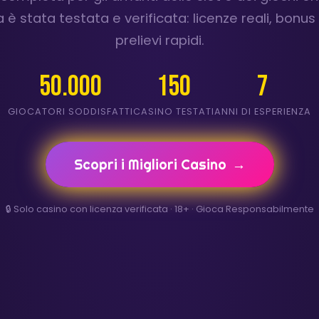
è stata testata e verificata: licenze reali, bonus
prelievi rapidi.
50.000
150
7
GIOCATORI SODDISFATTI
CASINO TESTATI
ANNI DI ESPERIENZA
Scopri i Migliori Casino
🔒 Solo casino con licenza verificata · 18+ · Gioca Responsabilmente