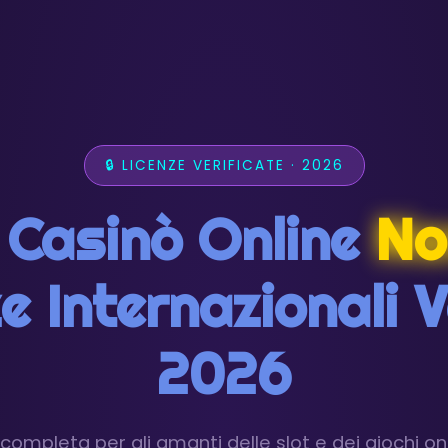
🔒 LICENZE VERIFICATE · 2026
i Casinò Online
No
e Internazionali V
2026
completa per gli amanti delle slot e dei giochi on