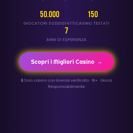
50.000
150
GIOCATORI SODDISFATTI
CASINO TESTATI
7
ANNI DI ESPERIENZA
Scopri i Migliori Casino
🔒 Solo casino con licenza verificata · 18+ · Gioca
Responsabilmente