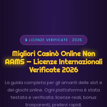
🔒 LICENZE VERIFICATE · 2026
Migliori Casinò Online
Non
AAMS
— Licenze Internazionali
Verificate 2026
La guida completa per gli amanti delle slot e
dei giochi online. Ogni piattaforma è stata
testata e verificata: licenze reali, bonus
trasparenti, prelievi rapidi.